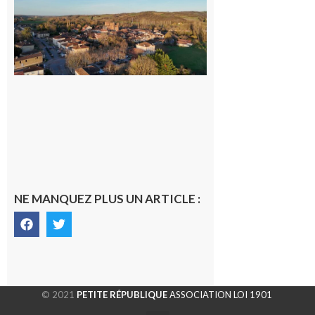
nouveau
médecin
généraliste
dans la cité
gersoise
6 août 2026
NE MANQUEZ PLUS UN ARTICLE :
© 2021
PETITE RÉPUBLIQUE
ASSOCIATION LOI 1901