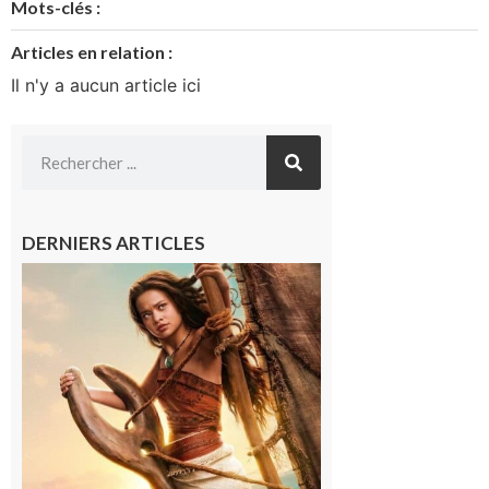
Mots-clés :
Articles en relation :
Il n'y a aucun article ici
DERNIERS ARTICLES
Boulogne-
sur-Gesse :
Ciné
Lumière,
demandez
le
programme
!
6 août 2026