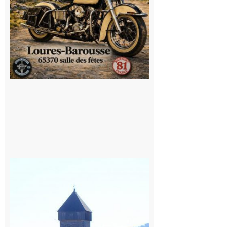
Saint
Bertrand de
Comminges
: 1ère
édition du
village des
patrimoines