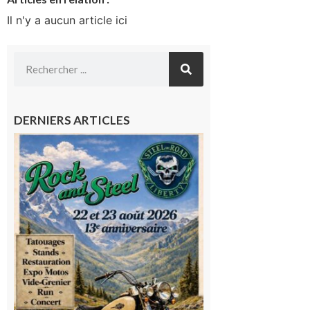
Il n'y a aucun article ici
DERNIERS ARTICLES
Loures-
Barousse :
Rock and
Steel : de
belles
mécaniques,
du rock, de
la
convivialité!
9 août 2026