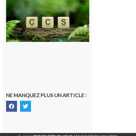
Pyrénéen :
Consultation
publique sur
le projet de
stockage
souterrain
de CO2
5 août 2026
NE MANQUEZ PLUS UN ARTICLE :