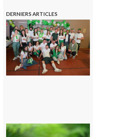
DERNIERS ARTICLES
Boulogne-
sur-Gesse :
Quatre jours
de fête avec
le Comité, un
programme
exceptionnel
6 août 2026
Comminges
et Piémont