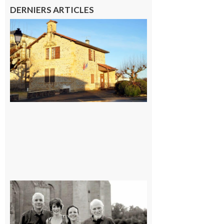
DERNIERS ARTICLES
Franquevielle
: La fête au
village !
7 août 2026
Rieux-
Volvestre
« Canaletto »
en concert !
7 août 2026