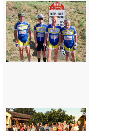
Montréjeau
: Les sorties
du
Montréjeau
cyclo club
8 août 2026
Saint-
Araille :
la
dernière