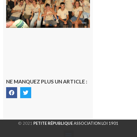
terminée,
les Vikings
sont
rentrés
chez eux
6 août 2026
NE MANQUEZ PLUS UN ARTICLE :
© 2021
PETITE RÉPUBLIQUE
ASSOCIATION LOI 1901