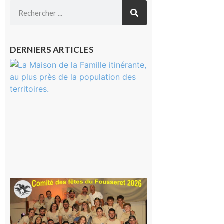
DERNIERS ARTICLES
Castelnau-
Magnoac :
La rentrée
scolaire ?
Même pas
peur, avec
la Maison
de la
Famille
itinérante
7 août 2026
Le
Fousseret :
la Fête de
la Saint-
Pierre est