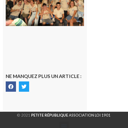
terminée,
les Vikings
sont
rentrés
chez eux
6 août 2026
NE MANQUEZ PLUS UN ARTICLE :
© 2021
PETITE RÉPUBLIQUE
ASSOCIATION LOI 1901