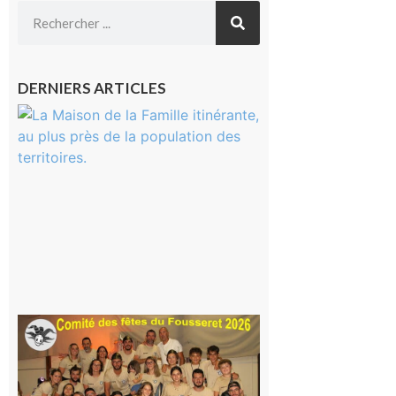
DERNIERS ARTICLES
Castelnau-
Magnoac :
La rentrée
scolaire ?
Même pas
peur, avec
la Maison
de la
Famille
itinérante
7 août 2026
Le
Fousseret :
la Fête de
la Saint-
Pierre est