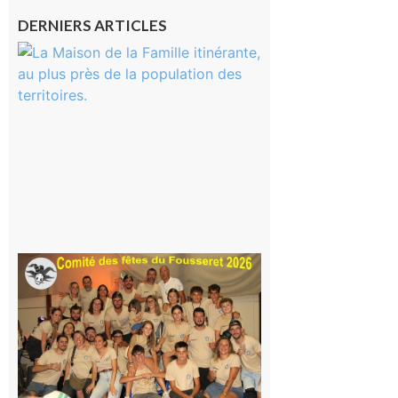
DERNIERS ARTICLES
Castelnau-
Magnoac :
La rentrée
scolaire ?
Même pas
peur, avec
la Maison
de la
Famille
itinérante
7 août 2026
Le
Fousseret :
la Fête de
la Saint-
Pierre est
terminée,
les Vikings
sont
rentrés