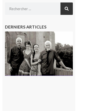
DERNIERS ARTICLES
Rieux-
Volvestre
« Canaletto »
en concert !
7 août 2026