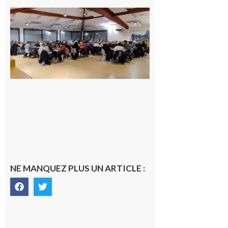
Gourdan-
Polignan :
Geste
solidaire de
l’association
de belote
envers les
sinistrés des
incendies
7 août 2026
NE MANQUEZ PLUS UN ARTICLE :