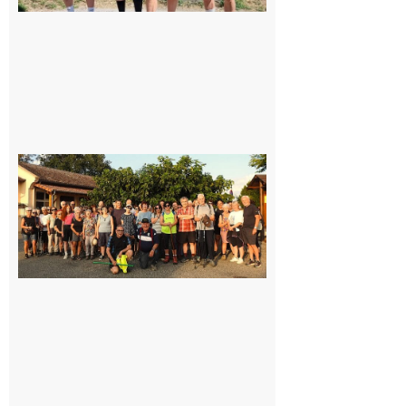
Saint-
Araille :
la
dernière
rando à
la
fraîche
de la
saison
était à
Cazac
8 août
2026