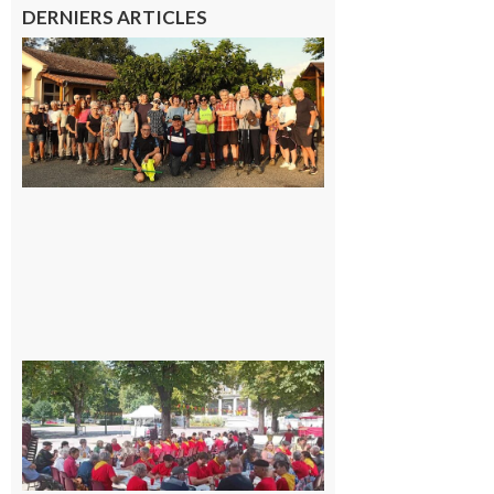
DERNIERS ARTICLES
Saint-
Araille :
la
dernière
rando à
la
fraîche
de la
saison
était à
Cazac
8 août
2026
Hesta
Gascona
de
Luchon
c’est la
fête de