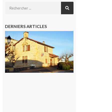
DERNIERS ARTICLES
Franquevielle
: La fête au
village !
7 août 2026