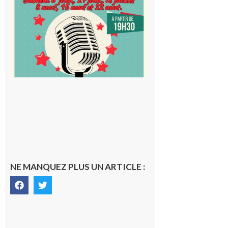
karaoké
au Proxi,
à vous le
micro !
5 août 2026
NE MANQUEZ PLUS UN ARTICLE :