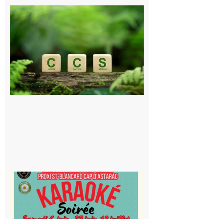
Comminges
et Piémont
Pyrénéen :
Consultation
publique sur
le projet de
stockage
souterrain
de CO2
5 août 2026
Saint-
Blancard
Cap
d’Astarac
: Soirée