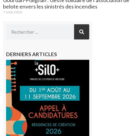
Gourdan-Polignan : Geste solidaire de l’association de
belote envers les sinistrés des incendies
7 août 2026
DERNIERS ARTICLES
Aurignac
: La
Cafetière
participe
au projet
Musiques
actuelles
et Tiers-
lieux,
avec le
SilO
8 août 2026