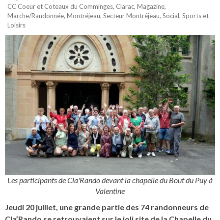
CC Coeur et Coteaux du Comminges
,
Clarac
,
Magazine
,
Marche/Randonnée
,
Montréjeau
,
Secteur Montréjeau
,
Social
,
Sports et
Loisirs
Les participants de Cla'Rando devant la chapelle du Bout du Puy à
Valentine
Jeudi 20 juillet, une grande partie des 74 randonneurs de
Cla’Rando se retrouvaient sur le joli site de la Chapelle du