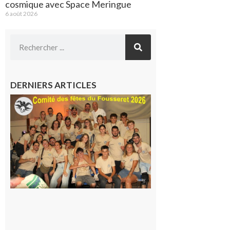
cosmique avec Space Meringue
6 août 2026
DERNIERS ARTICLES
Le
Fousseret :
la Fête de
la Saint-
Pierre est
terminée,
les Vikings
sont
rentrés
chez eux
6 août 2026