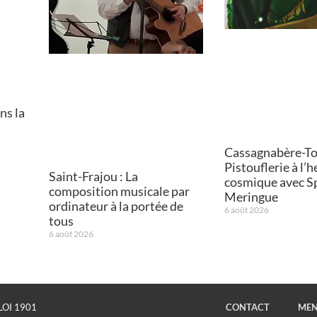
ns la
Cassagnabère-Tou
Pistouflerie à l’
Saint-Frajou : La
cosmique avec S
composition musicale par
Meringue
ordinateur à la portée de
6 août 2026
tous
6 août 2026
LOI 1901
CONTACT
MEN