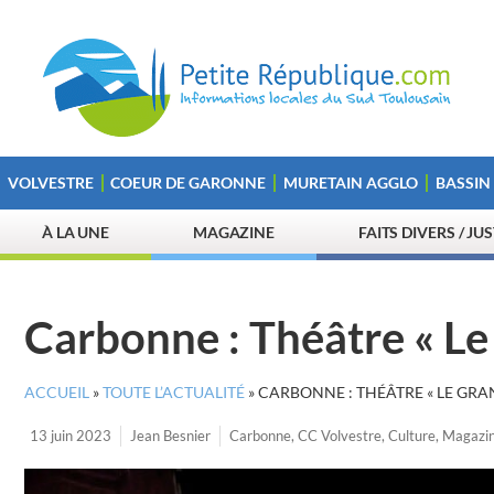
VOLVESTRE
COEUR DE GARONNE
MURETAIN AGGLO
BASSIN
À LA UNE
MAGAZINE
FAITS DIVERS / JU
Carbonne : Théâtre « Le
ACCUEIL
»
TOUTE L’ACTUALITÉ
»
CARBONNE : THÉÂTRE « LE GRA
13 juin 2023
Jean Besnier
Carbonne
,
CC Volvestre
,
Culture
,
Magazi