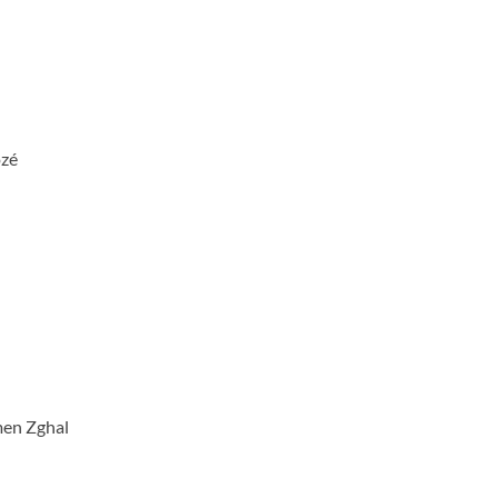
ozé
men Zghal