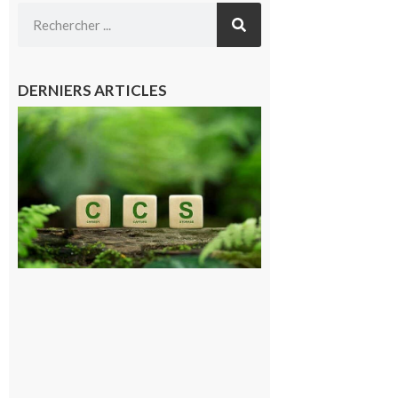
DERNIERS ARTICLES
Comminges
et Piémont
Pyrénéen :
Consultation
publique sur
le projet de
stockage
souterrain
de CO2
5 août 2026