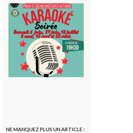
Saint-
Blancard
Cap
d’Astarac
: Soirée
karaoké
au Proxi,
à vous le
micro !
5 août 2026
NE MANQUEZ PLUS UN ARTICLE :