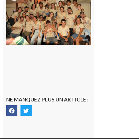
la Fête de
la Saint-
Pierre est
terminée,
les Vikings
sont
rentrés
chez eux
6 août 2026
NE MANQUEZ PLUS UN ARTICLE :