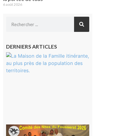
6 août 2026
DERNIERS ARTICLES
Castelnau-
Magnoac :
La rentrée
scolaire ?
Même pas
peur, avec
la Maison
de la
Famille
itinérante
7 août 2026
Le
Fousseret :