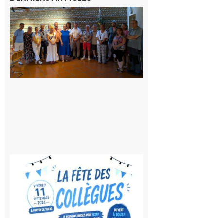
Carbonne
: quatre
jours de
fête au
rythme
de la
Saint-
Laurent
10 août
2026
Saint-
Gaudens:
Fête des
Collègues
à la
rentrée !
10 août