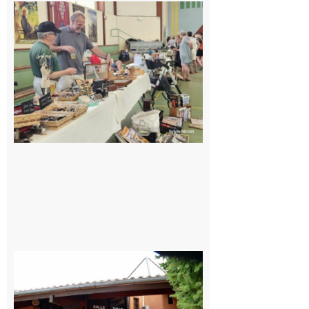
L’Isle-en-
Dodon :
Une nuit
d’été
mémorable
pour les 30
ans du
Festival
Cinéma
dans les
Coteaux
10 août 2026
CinéCarbonne
10 août 2026