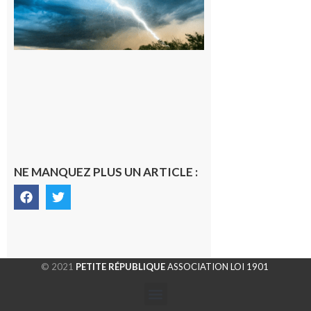
orange pour
orages sur le
département de
la Haute-
Garonne
9 août 2026
NE MANQUEZ PLUS UN ARTICLE :
© 2021
PETITE RÉPUBLIQUE
ASSOCIATION LOI 1901