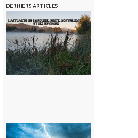
DERNIERS ARTICLES
L’actualité
et les
sorties en
Barousse,
Neste,
Montréjeau
et ses
environs
9 août 2026
09/08/26 :
Vigilance
météorologique