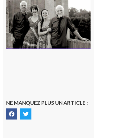
Volvestre
« Canaletto »
en concert !
7 août 2026
NE MANQUEZ PLUS UN ARTICLE :