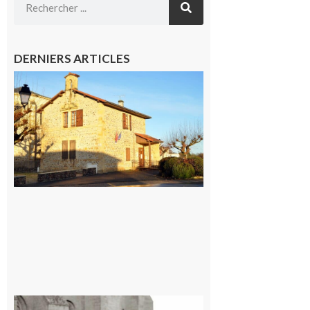
DERNIERS ARTICLES
Franquevielle
: La fête au
village !
7 août 2026
Rieux-