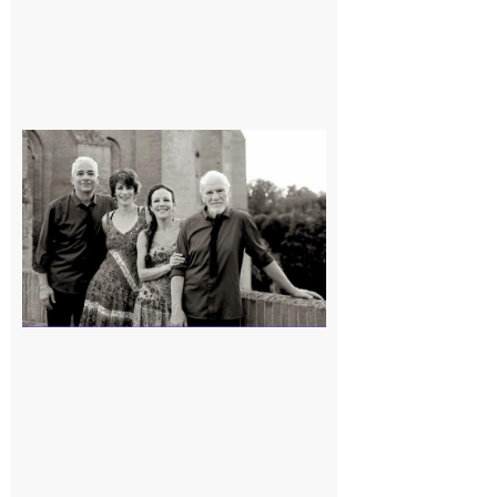
Rieux-
Volvestre
« Canaletto »
en concert !
7 août 2026