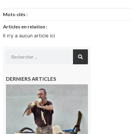
Mots-clés :
Articles en relation :
Il n'y a aucun article ici
DERNIERS ARTICLES
Aurignac :
Flûtes
ancestrales
et
observation
céleste au
Musée de
l’Aurignacien
pour un