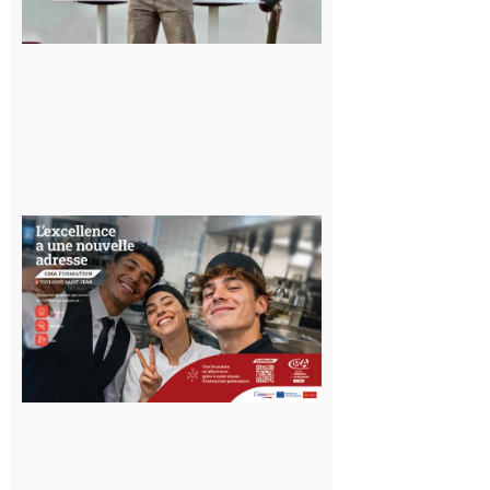
voyage hors
du temps
10 août 2026
Ouverture
d’un CFA
en Haute-
Garonne
10 août 2026