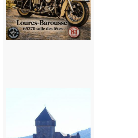
Saint
Bertrand de
Comminges
: 1ère
édition du
village des
patrimoines
du
Comminges