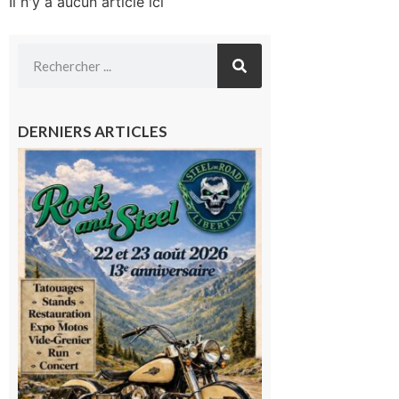
Il n'y a aucun article ici
DERNIERS ARTICLES
Loures-
Barousse :
Rock and
Steel : de
belles
mécaniques,
du rock, de
la
convivialité!
9 août 2026