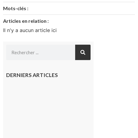
Mots-clés :
Articles en relation :
Il n'y a aucun article ici
DERNIERS ARTICLES
Hesta
Gascona
de
Luchon
c’est la
fête de
tous !
Dès le
vendredi
14 août