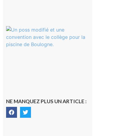
au soir.
8 août
2026
Boulogne-
sur-Gesse :
Une
convention
entre la
Mairie et
le Collège
pour la
piscine
8 août 2026
NE MANQUEZ PLUS UN ARTICLE :