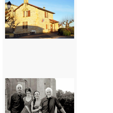
: La fête au
village !
7 août 2026
Rieux-
Volvestre
« Canaletto »
en concert !
7 août 2026