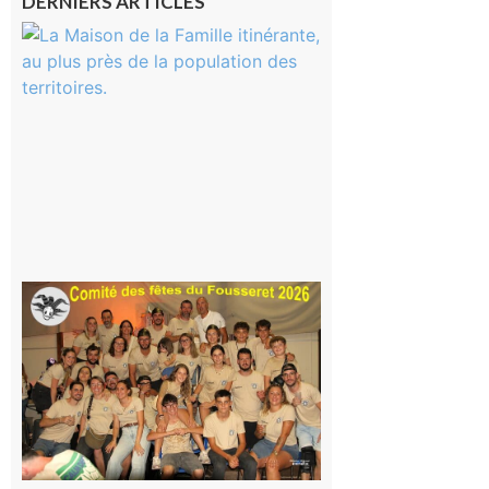
DERNIERS ARTICLES
Castelnau-
Magnoac :
La rentrée
scolaire ?
Même pas
peur, avec
la Maison
de la
Famille
itinérante
7 août 2026
Le
Fousseret :
la Fête de
la Saint-
Pierre est
terminée,
les Vikings
sont
rentrés
chez eux