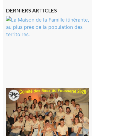
DERNIERS ARTICLES
Castelnau-
Magnoac :
La rentrée
scolaire ?
Même pas
peur, avec
la Maison
de la
Famille
itinérante
7 août 2026
Le
Fousseret :
la Fête de
la Saint-
Pierre est
terminée,
les Vikings
sont