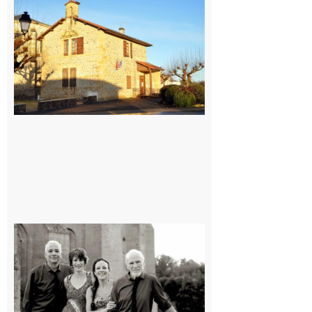
Franquevielle
: La fête au
village !
7 août 2026
Rieux-
Volvestre
« Canaletto »
en concert !
7 août 2026