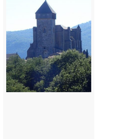
: 1ère
édition du
village des
patrimoines
du
Comminges
9 août 2026