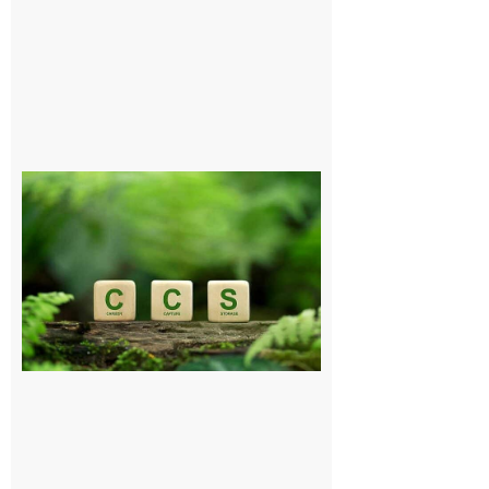
Comminges
et Piémont
Pyrénéen :
Consultation
publique sur
le projet de
stockage
souterrain
de CO2
5 août 2026