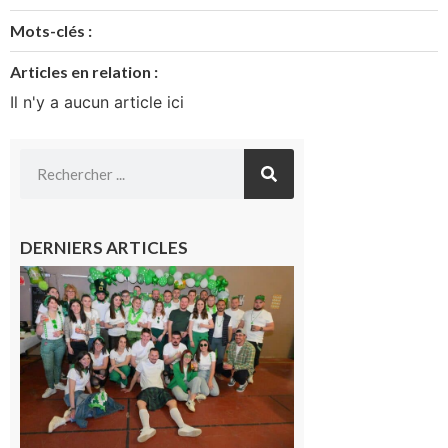
Mots-clés :
Articles en relation :
Il n'y a aucun article ici
DERNIERS ARTICLES
Boulogne-
sur-Gesse :
Quatre jours
de fête avec
le Comité, un
programme
exceptionnel
6 août 2026