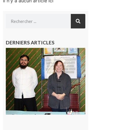
Il n'y a aucun article ici
DERNIERS ARTICLES
Aurignac
: Une ère
nouvelle
s’ouvre à
l’école
de Taïchi
La Petite
Ourse
9 août
2026