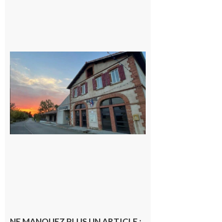
Casties
Labrande :
La fête
locale du
village
9 août 2026
NE MANQUEZ PLUS UN ARTICLE :