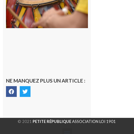
apprendre
les
rythmes
brésiliens
avec
Lacunapa
9 août 2026
NE MANQUEZ PLUS UN ARTICLE :
© 2021
PETITE RÉPUBLIQUE
ASSOCIATION LOI 1901