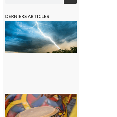
DERNIERS ARTICLES
09/08/26 :
Vigilance
météorologique
orange pour
orages sur le
département de
la Haute-
Garonne
9 août 2026
Latoue :
Initiation
à la
batucada,
pour