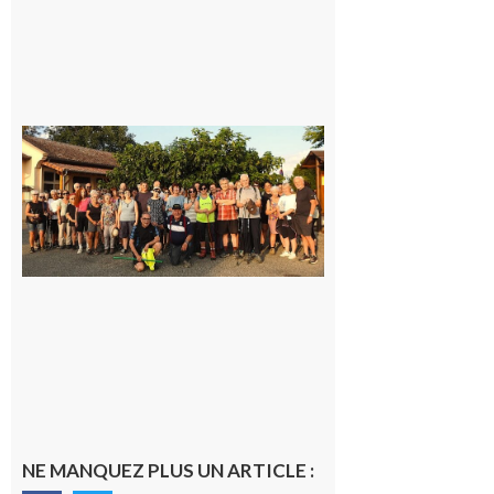
Saint-
Araille :
la
dernière
rando à
la
fraîche
de la
saison
était à
Cazac
8 août
2026
NE MANQUEZ PLUS UN ARTICLE :