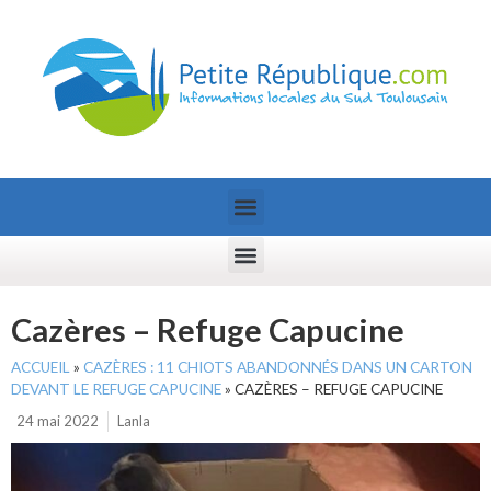
Cazères – Refuge Capucine
ACCUEIL
»
CAZÈRES : 11 CHIOTS ABANDONNÉS DANS UN CARTON
DEVANT LE REFUGE CAPUCINE
»
CAZÈRES – REFUGE CAPUCINE
24 mai 2022
Lanla