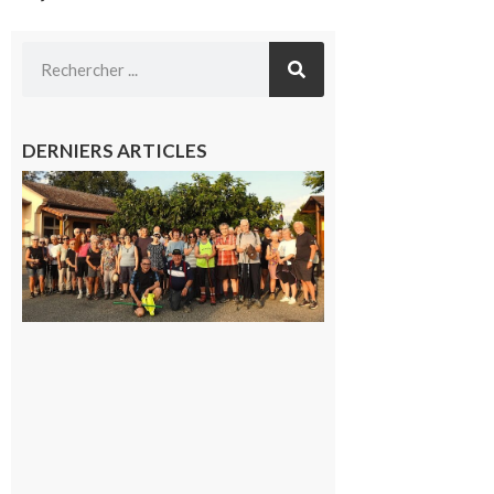
DERNIERS ARTICLES
Saint-
Araille :
la
dernière
rando à
la
fraîche
de la
saison
était à
Cazac
8 août
2026