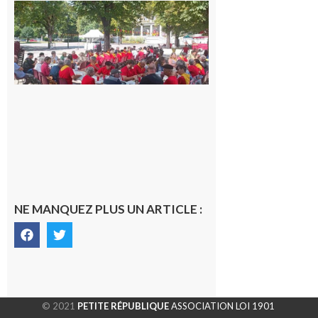
Hesta
Gascona
de
Luchon
c’est la
fête de
tous !
Dès le
vendredi
14 août
au soir.
8 août
2026
NE MANQUEZ PLUS UN ARTICLE :
© 2021
PETITE RÉPUBLIQUE
ASSOCIATION LOI 1901