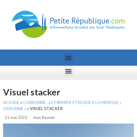
Visuel stacker
ACCUEIL
»
CARBONNE : LE PREMIER STACKER À LA MARQUE «
GARONNE »
»
VISUEL STACKER
21 mai 2022
Jean Besnier