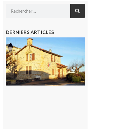
DERNIERS ARTICLES
Franquevielle
: La fête au
village !
7 août 2026