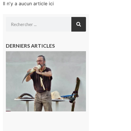
Il n'y a aucun article ici
DERNIERS ARTICLES
Aurignac :
Flûtes
ancestrales
et
observation
céleste au
Musée de
l’Aurignacien
pour un
voyage hors
du temps
10 août 2026