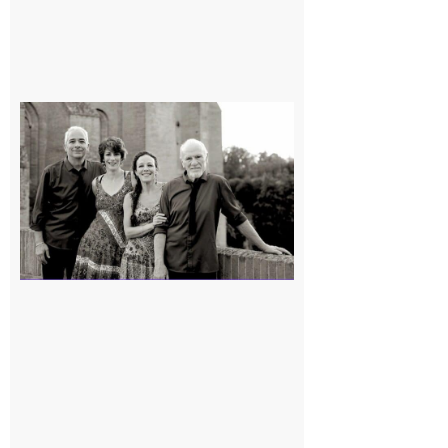
Rieux-
Volvestre
« Canaletto »
en concert !
7 août 2026