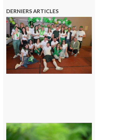
DERNIERS ARTICLES
Boulogne-
sur-Gesse :
Quatre jours
de fête avec
le Comité, un
programme
exceptionnel
6 août 2026
Comminges
et Piémont
Pyrénéen :