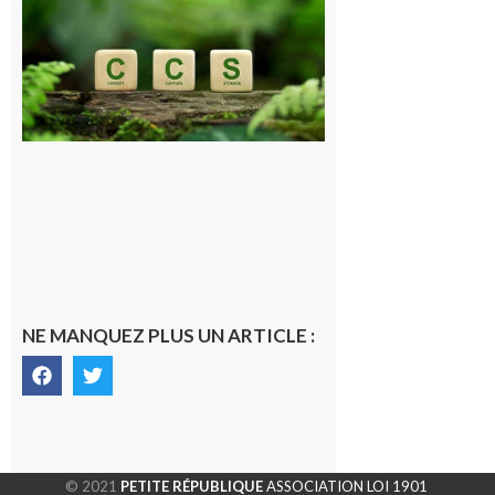
Consultation
publique sur
le projet de
stockage
souterrain
de CO2
5 août 2026
NE MANQUEZ PLUS UN ARTICLE :
© 2021
PETITE RÉPUBLIQUE
ASSOCIATION LOI 1901