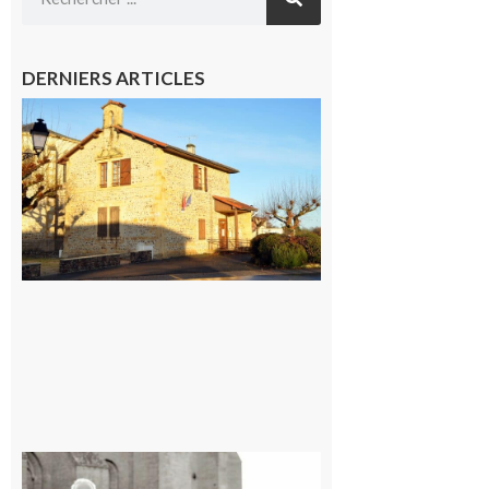
DERNIERS ARTICLES
Franquevielle
: La fête au
village !
7 août 2026
Rieux-
Volvestre