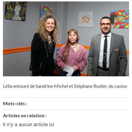
Lélia entouré de Sandrine Michel et Stéphane Rodier, du casino
Mots-clés :
Articles en relation :
Il n'y a aucun article ici