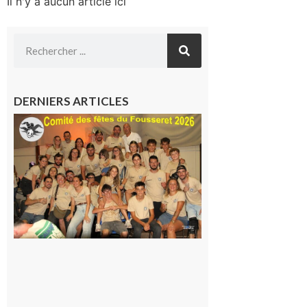
Il n'y a aucun article ici
DERNIERS ARTICLES
Le
Fousseret :
la Fête de
la Saint-
Pierre est
terminée,
les Vikings
sont
rentrés
chez eux
6 août 2026