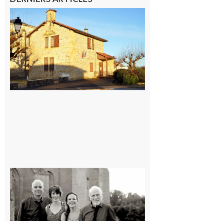
Franquevielle
: La fête au
village !
7 août 2026
Rieux-
Volvestre
« Canaletto »
en concert !
7 août 2026