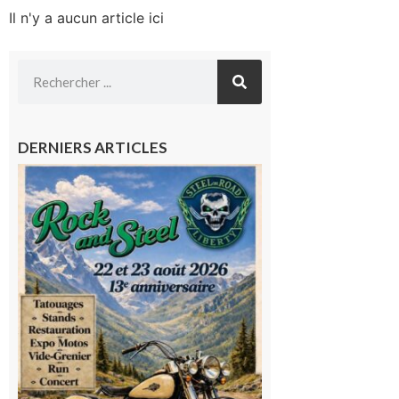
Il n'y a aucun article ici
DERNIERS ARTICLES
Loures-
Barousse :
Rock and
Steel : de
belles
mécaniques,
du rock, de
la
convivialité!
9 août 2026