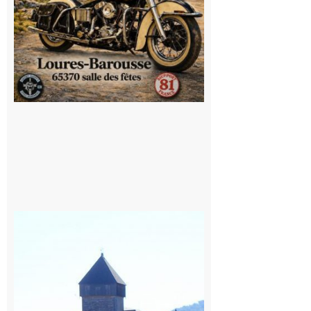
Saint
Bertrand de
Comminges
: 1ère
édition du
village des
patrimoines
du