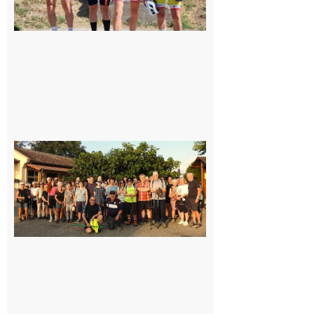
Saint-
Araille :
la
dernière
rando à
la
fraîche
de la
saison
était à
Cazac
8 août
2026