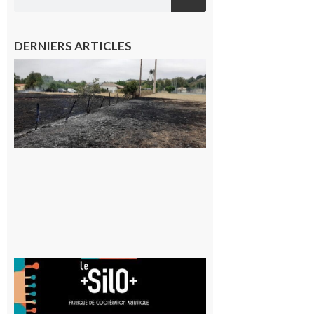
DERNIERS ARTICLES
Montesquieu-
Volvestre : la
commune
appelle à la
vigilance face
au risque
d’incendie
8 août 2026
Aurignac
: La
Cafetière
participe