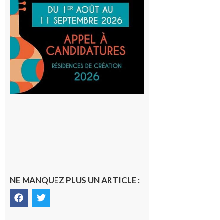
au projet
Musiques
actuelles
et Tiers-
lieux,
avec le
SilO
8 août 2026
NE MANQUEZ PLUS UN ARTICLE :