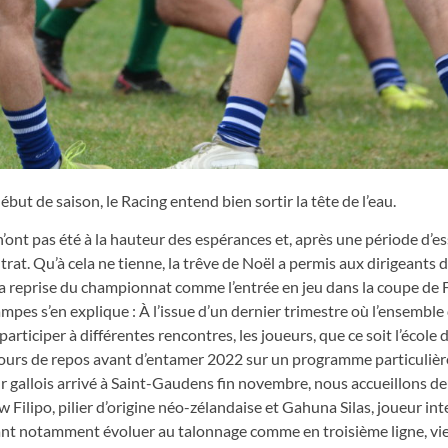
ut de saison, le Racing entend bien sortir la tête de l’eau.
ont pas été à la hauteur des espérances et, après une période d’es
at. Qu’à cela ne tienne, la trêve de Noël a permis aux dirigeants 
a reprise du championnat comme l’entrée en jeu dans la coupe de 
pes s’en explique : À l’issue d’un dernier trimestre où l’ensemble
ticiper à différentes rencontres, les joueurs, que ce soit l’école d
es jours de repos avant d’entamer 2022 sur un programme particuli
r gallois arrivé à Saint-Gaudens fin novembre, nous accueillons d
lipo, pilier d’origine néo-zélandaise et Gahuna Silas, joueur int
vant notamment évoluer au talonnage comme en troisième ligne, v