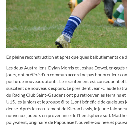
En pleine reconstruction et après quelques balbutiements de déb
Les deux Australiens, Dylan Morris et Joshua Dowel, engagés n’
jours, ont préféré d’un commun accord ne pas honorer leur contr
poche de nouveaux atouts. Le recrutement est conséquent et l
suscitent de nouveaux espoirs. Le président Jean-Claude Estram
du Racing Club Saint-Gaudens ont pu retrouver les terrains et par
U15, les juniors et le groupe élite 1, ont bénéficié de quelqu
dense. Après le recrutement de Kieran Lewis, le jeune talonneu
nouveaux joueurs en provenance de l’hémisphère sud. Matthew Fi
polyvalent, originaire de Papouasie Nouvelle-Guinée, et pou