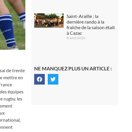
Saint-Araille : la
dernière rando à la
fraîche de la saison était
à Cazac
8 août 2026
NE MANQUEZ PLUS UN ARTICLE :
sai de trente
de mettre en
France
 des équipes
e rugby, les
èrement
eux
ernational,
iennent