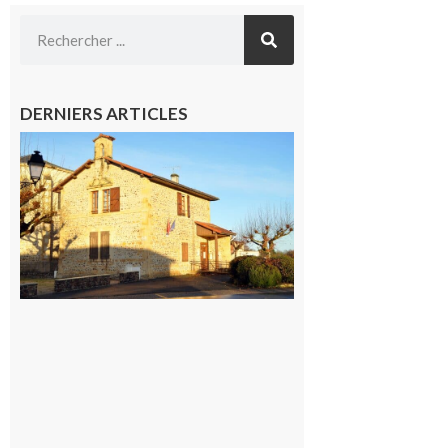
DERNIERS ARTICLES
Franquevielle
: La fête au
village !
7 août 2026